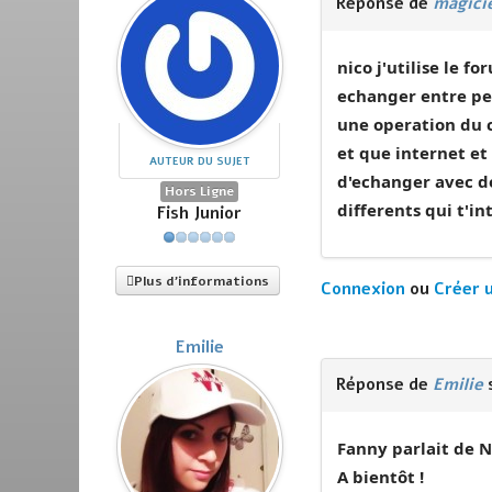
Réponse de
magici
nico j'utilise le f
echanger entre pers
une operation du c
et que internet et
AUTEUR DU SUJET
d'echanger avec de
Hors Ligne
differents qui t'in
Fish Junior
Plus d'informations
Connexion
ou
Créer 
Emilie
Réponse de
Emilie
s
Fanny parlait de N
A bientôt !