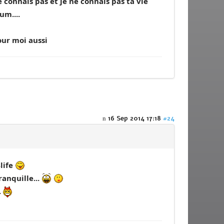
e connais pas et je ne connais pas ta vie
um....
our moi aussi
16 Sep 2014 17:18
#24
life
ranquille...
.