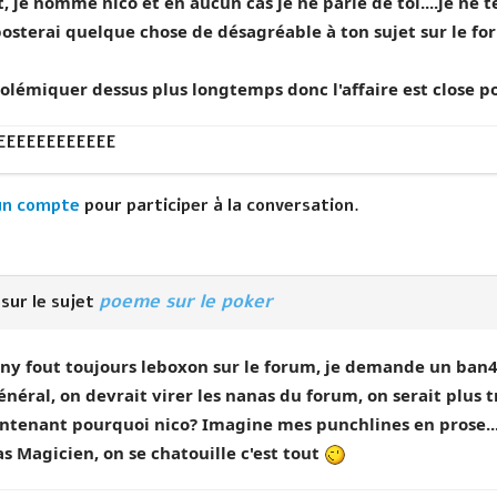
t, je nomme nico et en aucun cas je ne parle de toi....je ne t
osterai quelque chose de désagréable à ton sujet sur le for
olémiquer dessus plus longtemps donc l'affaire est close p
EEEEEEEEEEE
un compte
pour participer à la conversation.
poeme sur le poker
sur le sujet
ny fout toujours leboxon sur le forum, je demande un ban4
néral, on devrait virer les nanas du forum, on serait plus t
tenant pourquoi nico? Imagine mes punchlines en prose..
 Magicien, on se chatouille c'est tout