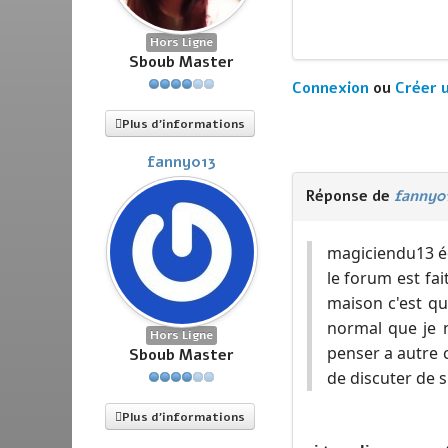
Hors Ligne
Sboub Master
Connexion
ou
Créer 
Plus d'informations
fanny013
Réponse de
fanny0
magiciendu13 écr
le forum est fai
maison c'est qu
normal que je n
Hors Ligne
penser a autre 
Sboub Master
de discuter de s
Plus d'informations