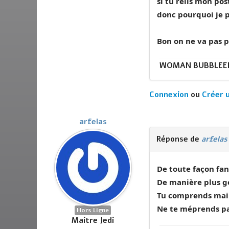
si tu relis mon pos
donc pourquoi je p
Bon on ne va pas p
WOMAN BUBBLEEE
Connexion
ou
Créer 
arfelas
Réponse de
arfelas
De toute façon fan
De manière plus gé
Tu comprends main
Ne te méprends pas
Hors Ligne
Maitre Jedi