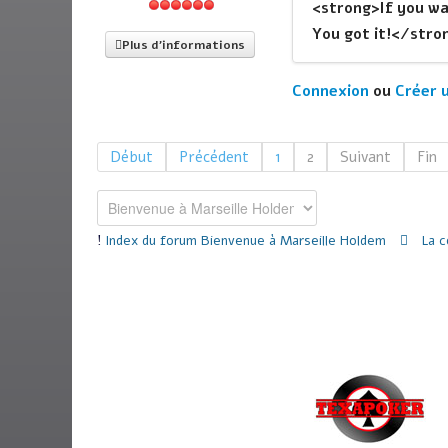
<strong>If you wa
You got it!</stro
Plus d'informations
Connexion
ou
Créer 
Début
Précédent
1
2
Suivant
Fin
Index du forum
Bienvenue à Marseille Holdem
La 