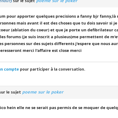
poeme sur le poker
endu13
sur le sujet
orum pour apporter quelques precisions a fanny bjr fanny,là 
onnes mais avant il est des choses que tu dois savoir si je 
oeur (ablation du coeur) et que je porte un defibrilateur 
 les forums (je suis inscrit a plusieus)me permettent de m'
s personnes sur des sujets differents j'espere que nous aur
teresseront merci l'affaire est close merci
un compte
pour participer à la conversation.
poeme sur le poker
ur le sujet
ico hein elle ne se serait pas permis de se moquer de quelq